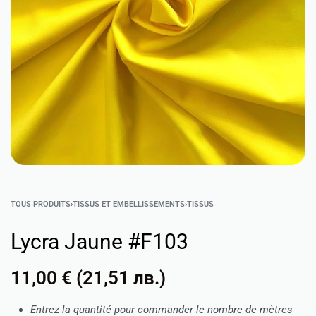
TOUS PRODUITS
›
TISSUS ET EMBELLISSEMENTS
›
TISSUS
Lycra Jaune #F103
11,00
€
(
21,51
лв.
)
Entrez la quantité pour commander le nombre de mètres