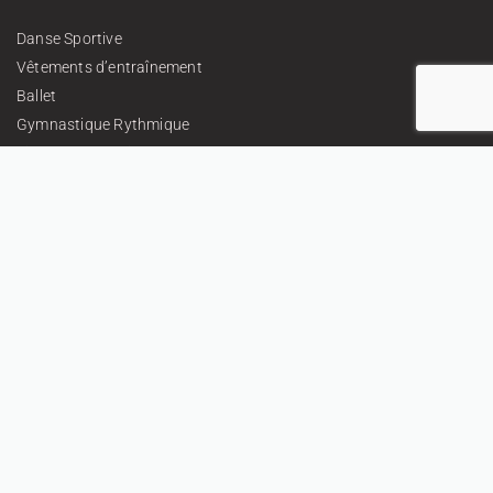
Danse Sportive
Vêtements d’entraînement
Ballet
Gymnastique Rythmique
Tissus et embellissements
Cadeaux
Tenues Personnalisées
À propos
Contacts
Politique de confidentialité
Politique de retour
Termes et conditions
CONTACTEZ-NOUS
+359 896 209 135