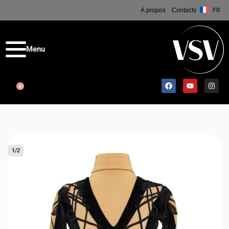
À propos
Contacts
FR
0
1
/
2