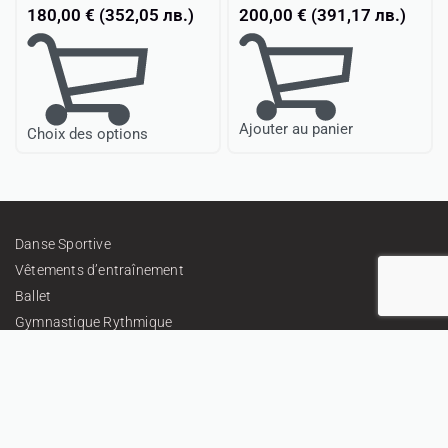
180,00
€
(
352,05
лв.
)
200,00
€
(
391,17
лв.
)
Ajouter au panier
Choix des options
Danse Sportive
Vêtements d’entraînement
Ballet
Gymnastique Rythmique
Tissus et embellissements
Cadeaux
Tenues Personnalisées
À propos