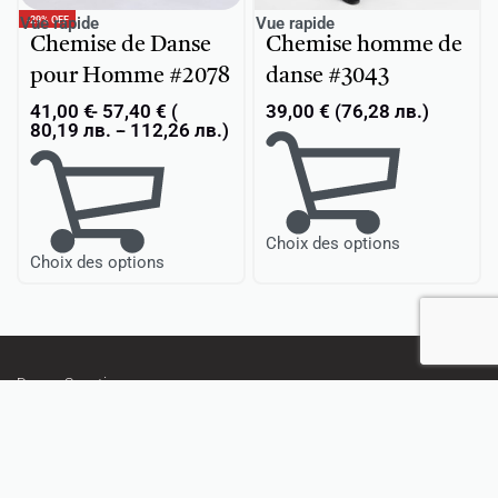
-29% OFF
Vue rapide
Vue rapide
Chemise de Danse
Chemise homme de
pour Homme #2078
danse #3043
41,00
€
57,40
€
(
39,00
€
(
76,28
лв.
)
80,19
лв.
-
112,26
лв.
)
Choix des options
Choix des options
Danse Sportive
Vêtements d’entraînement
Ballet
Gymnastique Rythmique