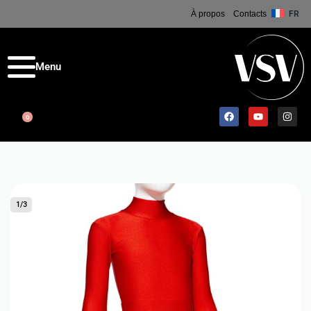
À propos
Contacts
FR
0
1
/
3